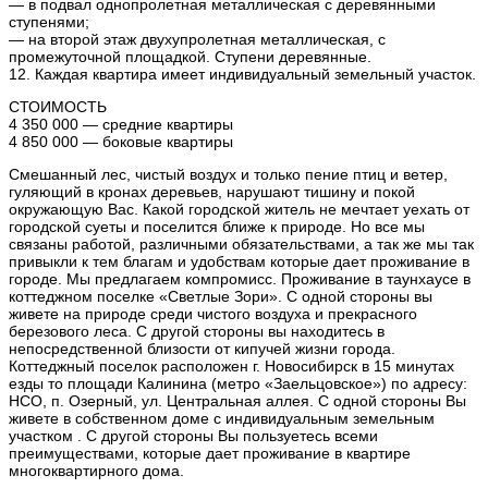
— в подвал однопролетная металлическая с деревянными
ступенями;
— на второй этаж двухупролетная металлическая, с
промежуточной площадкой. Ступени деревянные.
12. Каждая квартира имеет индивидуальный земельный участок.
СТОИМОСТЬ
4 350 000 — средние квартиры
4 850 000 — боковые квартиры
Смешанный лес, чистый воздух и только пение птиц и ветер,
гуляющий в кронах деревьев, нарушают тишину и покой
окружающую Вас. Какой городской житель не мечтает уехать от
городской суеты и поселится ближе к природе. Но все мы
связаны работой, различными обязательствами, а так же мы так
привыкли к тем благам и удобствам которые дает проживание в
городе. Мы предлагаем компромисс. Проживание в таунхаусе в
коттеджном поселке «Светлые Зори». С одной стороны вы
живете на природе среди чистого воздуха и прекрасного
березового леса. С другой стороны вы находитесь в
непосредственной близости от кипучей жизни города.
Коттеджный поселок расположен г. Новосибирск в 15 минутах
езды то площади Калинина (метро «Заельцовское») по адресу:
НСО, п. Озерный, ул. Центральная аллея. С одной стороны Вы
живете в собственном доме с индивидуальным земельным
участком . С другой стороны Вы пользуетесь всеми
преимуществами, которые дает проживание в квартире
многоквартирного дома.